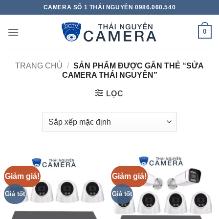
Bỏ
CAMERA SỐ 1 THÁI NGUYÊN 0986.060.540
qua
nội
0
dung
TRANG CHỦ
/
SẢN PHẨM ĐƯỢC GẮN THẺ “SỬA
CAMERA THÁI NGUYÊN”
LỌC
Giảm giá!
Giảm giá!
Giá tốt
Giá tốt