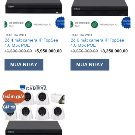
CAMERA WIFI
CAMERA WIFI
Bộ 4 mắt camera IP TopSee
Bộ 6 mắt camera IP TopSee
4.0 Mpx POE
4.0 Mpx POE
Giá
Giá
Giá
Giá
₫
6,500,000.00
₫
5,950,000.00
₫
9,550,000.00
₫
8,350,000.00
gốc
hiện
gốc
hiệ
là:
tại
là:
tại
₫6,500,000.00.
là:
₫9,550,000.00.
là:
MUA NGAY
MUA NGAY
₫5,950,000.00.
₫8,
Giảm giá!
Giá tốt