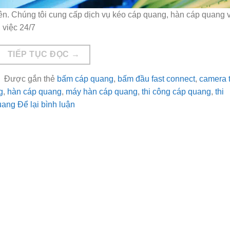
yên. Chúng tôi cung cấp dịch vụ kéo cáp quang, hàn cáp quang 
 việc 24/7
TIẾP TỤC ĐỌC
→
|
Được gắn thẻ
bấm cáp quang
,
bấm đầu fast connect
,
camera 
g
,
hàn cáp quang
,
máy hàn cáp quang
,
thi công cáp quang
,
thi
uang
Để lại bình luận