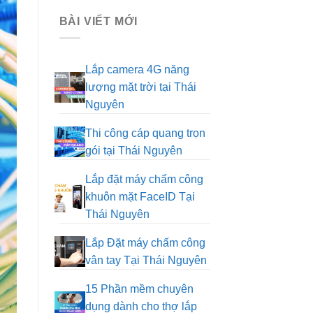
BÀI VIẾT MỚI
Lắp camera 4G năng
lượng mặt trời tại Thái
Nguyên
Không
có
Thi công cáp quang trọn
bình
gói tại Thái Nguyên
luận
Không
ở
có
Lắp
Lắp đặt máy chấm công
bình
camera
khuôn mặt FaceID Tại
luận
4G
ở
năng
Thái Nguyên
Thi
lượng
Không
công
mặt
có
Lắp Đặt máy chấm công
cáp
trời
bình
quang
vân tay Tại Thái Nguyên
tại
luận
trọn
Thái
Không
ở
gói
Nguyên
có
Lắp
15 Phần mềm chuyên
tại
bình
đặt
dụng dành cho thợ lắp
Thái
luận
máy