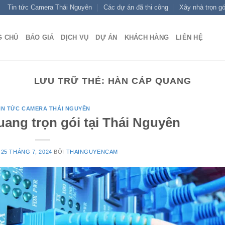
Tin tức Camera Thái Nguyên
Các dự án đã thi công
Xây nhà trọn gó
G CHỦ
BÁO GIÁ
DỊCH VỤ
DỰ ÁN
KHÁCH HÀNG
LIÊN HỆ
LƯU TRỮ THẺ:
HÀN CÁP QUANG
IN TỨC CAMERA THÁI NGUYÊN
uang trọn gói tại Thái Nguyên
O
25 THÁNG 7, 2024
BỞI
THAINGUYENCAM