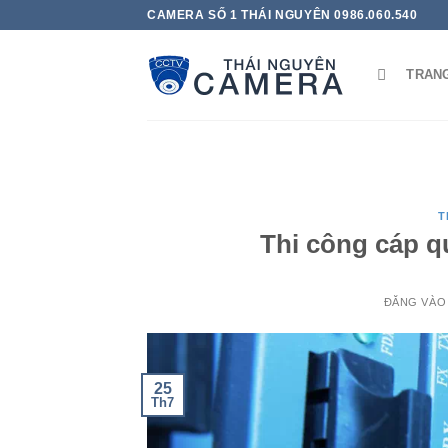
Bỏ
CAMERA SỐ 1 THÁI NGUYÊN 0986.060.540
qua
nội
TRAN
dung
T
Thi công cáp q
ĐĂNG VÀ
25
Th7