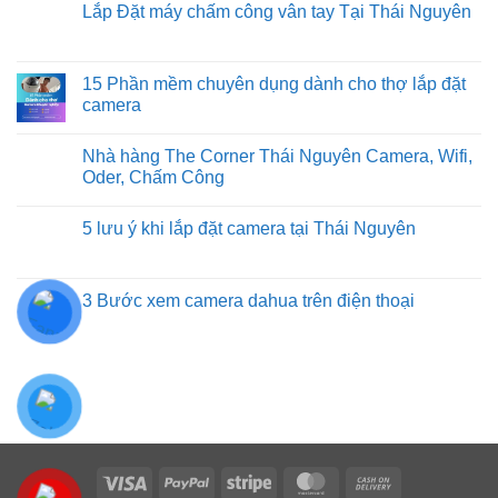
quang
Lắp Đặt máy chấm công vân tay Tại Thái Nguyên
tại
bình
trọn
Thái
luận
gói
Không
Nguyên
ở
tại
có
Lắp
Thái
bình
đặt
Nguyên
luận
15 Phần mềm chuyên dụng dành cho thợ lắp đặt
máy
ở
chấm
camera
Lắp
công
Đặt
khuôn
Không
máy
mặt
có
chấm
Nhà hàng The Corner Thái Nguyên Camera, Wifi,
FaceID
bình
công
Tại
luận
Oder, Chấm Công
vân
Thái
ở
tay
Nguyên
15
Không
Tại
Phần
có
Thái
5 lưu ý khi lắp đặt camera tại Thái Nguyên
mềm
bình
Nguyên
chuyên
luận
Không
dụng
ở
có
dành
Nhà
bình
cho
hàng
luận
3 Bước xem camera dahua trên điện thoại
thợ
The
ở
lắp
Corner
5
Không
đặt
Thái
lưu
có
camera
Nguyên
ý
bình
Camera,
khi
luận
Wifi,
lắp
ở
Oder,
đặt
3
Chấm
camera
Bước
Công
tại
xem
Thái
camera
Nguyên
dahua
trên
Visa
PayPal
Stripe
MasterCard
Cash
điện
thoại