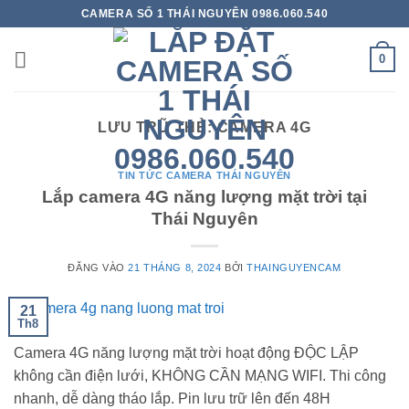
Bỏ
CAMERA SỐ 1 THÁI NGUYÊN 0986.060.540
qua
nội
0
dung
LƯU TRỮ THẺ:
CAMERA 4G
TIN TỨC CAMERA THÁI NGUYÊN
Lắp camera 4G năng lượng mặt trời tại
Thái Nguyên
ĐĂNG VÀO
21 THÁNG 8, 2024
BỞI
THAINGUYENCAM
21
Th8
Camera 4G năng lượng mặt trời hoạt động ĐỘC LẬP
không cần điện lưới, KHÔNG CẦN MẠNG WIFI. Thi công
nhanh, dễ dàng tháo lắp. Pin lưu trữ lên đến 48H