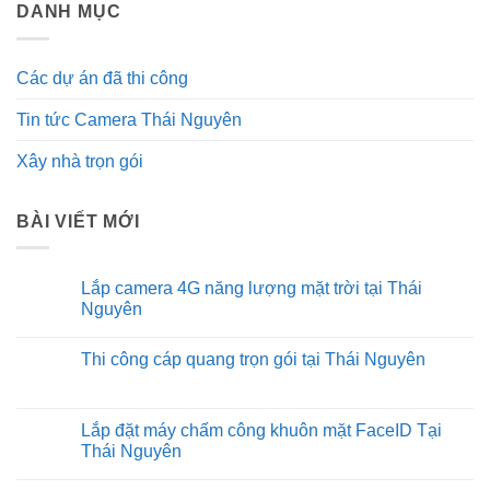
DANH MỤC
Các dự án đã thi công
Tin tức Camera Thái Nguyên
Xây nhà trọn gói
BÀI VIẾT MỚI
Lắp camera 4G năng lượng mặt trời tại Thái
Nguyên
Không
có
Thi công cáp quang trọn gói tại Thái Nguyên
bình
luận
Không
ở
có
Lắp
bình
camera
luận
Lắp đặt máy chấm công khuôn mặt FaceID Tại
4G
ở
năng
Thái Nguyên
Thi
lượng
công
mặt
Không
cáp
trời
có