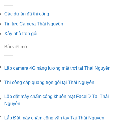
Các dự án đã thi công
Tin tức Camera Thái Nguyên
Xây nhà trọn gói
Bài viết mới
Lắp camera 4G năng lượng mặt trời tại Thái Nguyên
Không
có
Thi công cáp quang trọn gói tại Thái Nguyên
Không
bình
có
luận
Lắp đặt máy chấm công khuôn mặt FaceID Tại Thái
ở
bình
Nguyên
Lắp
Không
luận
ở
camera
có
Lắp Đặt máy chấm công vân tay Tại Thái Nguyên
Thi
Không
4G
bình