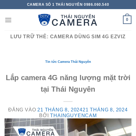
Bỏ
CAMERA SỐ 1 THÁI NGUYÊN 0986.060.540
qua
nội
0
dung
LƯU TRỮ THẺ:
CAMERA DÙNG SIM 4G EZVIZ
Tin tức Camera Thái Nguyên
Lắp camera 4G năng lượng mặt trời
tại Thái Nguyên
ĐĂNG VÀO
21 THÁNG 8, 2024
21 THÁNG 8, 2024
BỞI
THAINGUYENCAM