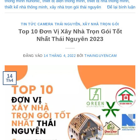
thông minh hunonic
,
thiết bị điện thông minh
,
thiết bị nhà thông minh
,
thiết kế nhà thông minh
,
xây nhà trọn gói thái nguyên
Để lại bình luận
TIN TỨC CAMERA THÁI NGUYÊN
,
XÂY NHÀ TRỌN GÓI
Top 10 Đơn Vị Xây Nhà Trọn Gói Tốt
Nhất Thái Nguyên 2023
ĐĂNG VÀO
14 THÁNG 4, 2022
BỞI
THAINGUYENCAM
14
Th4