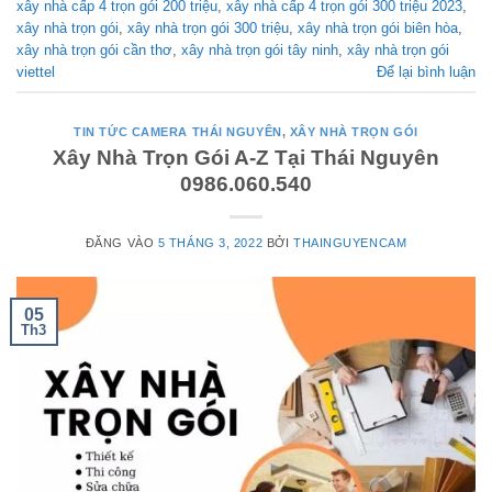
xây nhà cấp 4 trọn gói 200 triệu
,
xây nhà cấp 4 trọn gói 300 triệu 2023
,
xây nhà trọn gói
,
xây nhà trọn gói 300 triệu
,
xây nhà trọn gói biên hòa
,
xây nhà trọn gói cần thơ
,
xây nhà trọn gói tây ninh
,
xây nhà trọn gói
viettel
Để lại bình luận
TIN TỨC CAMERA THÁI NGUYÊN
,
XÂY NHÀ TRỌN GÓI
Xây Nhà Trọn Gói A-Z Tại Thái Nguyên
0986.060.540
ĐĂNG VÀO
5 THÁNG 3, 2022
BỞI
THAINGUYENCAM
05
Th3