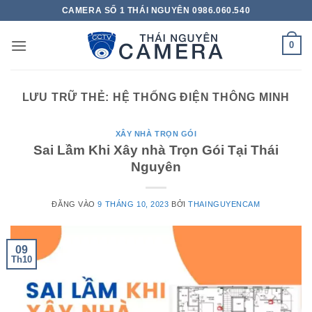
Bỏ
CAMERA SỐ 1 THÁI NGUYÊN 0986.060.540
qua
nội
0
dung
LƯU TRỮ THẺ:
HỆ THỐNG ĐIỆN THÔNG MINH
XÂY NHÀ TRỌN GÓI
Sai Lầm Khi Xây nhà Trọn Gói Tại Thái
Nguyên
ĐĂNG VÀO
9 THÁNG 10, 2023
BỞI
THAINGUYENCAM
09
Th10