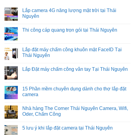
Lắp camera 4G năng lượng mặt trời tại Thái
Nguyên
Không
có
Thi công cáp quang trọn gói tại Thái Nguyên
bình
luận
Không
ở
có
Lắp
bình
camera
luận
Lắp đặt máy chấm công khuôn mặt FaceID Tại
4G
ở
năng
Thái Nguyên
Thi
lượng
công
mặt
Không
cáp
trời
có
quang
Lắp Đặt máy chấm công vân tay Tại Thái Nguyên
tại
bình
trọn
Thái
luận
gói
Không
Nguyên
ở
tại
có
Lắp
Thái
bình
đặt
Nguyên
luận
15 Phần mềm chuyên dụng dành cho thợ lắp đặt
máy
ở
chấm
camera
Lắp
công
Đặt
khuôn
Không
máy
mặt
có
chấm
Nhà hàng The Corner Thái Nguyên Camera, Wifi,
FaceID
bình
công
Tại
luận
Oder, Chấm Công
vân
Thái
ở
tay
Nguyên
15
Không
Tại
Phần
có
Thái
5 lưu ý khi lắp đặt camera tại Thái Nguyên
mềm
bình
Nguyên
chuyên
luận
Không