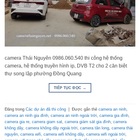
camera Thái Nguyên 0986.060.540 thi công hệ thống
camera, hệ thống truyền hình ip, DVB T2 cho 2 căn biệt
thự song lập phường Đồng Quang
TIẾP TỤC ĐỌC
→
Đăng trong
Các dự án đã thi công
|
Được gắn thẻ
camera an ninh
,
camera an ninh gia đình
,
camera an ninh ngoài trời
,
camera gia đình
,
camera gia re
,
camera giam sat
,
camera giám sát gia đình
,
camera
không dây
,
camera không dây ngoài trời
,
camera tân long
,
camera thái
nguyên
,
camera wifi
,
camera wifi không dây
,
camera wifi ngoài trời
,