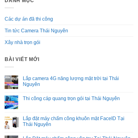
DANH MỤC
Các dự án đã thi công
Tin tức Camera Thái Nguyên
Xây nhà trọn gói
BÀI VIẾT MỚI
Lắp camera 4G năng lượng mặt trời tại Thái
Nguyên
Không
có
Thi công cáp quang trọn gói tại Thái Nguyên
bình
luận
Không
ở
có
Lắp
bình
camera
luận
Lắp đặt máy chấm công khuôn mặt FaceID Tại
4G
ở
năng
Thái Nguyên
Thi
lượng
công
mặt
Không
cáp
trời
có
quang