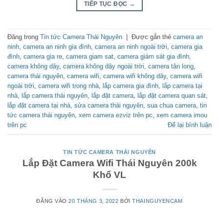
TIẾP TỤC ĐỌC
→
Đăng trong
Tin tức Camera Thái Nguyên
|
Được gắn thẻ
camera an
ninh
,
camera an ninh gia đình
,
camera an ninh ngoài trời
,
camera gia
đình
,
camera gia re
,
camera giam sat
,
camera giám sát gia đình
,
camera không dây
,
camera không dây ngoài trời
,
camera tân long
,
camera thái nguyên
,
camera wifi
,
camera wifi không dây
,
camera wifi
ngoài trời
,
camera wifi trong nhà
,
lắp camera gia đình
,
lắp camera tại
nhà
,
lắp camera thái nguyên
,
lắp đặt camera
,
lắp đặt camera quan sát
,
lắp đặt camera tại nhà
,
sửa camera thái nguyên
,
sua chua camera
,
tin
tức camera thái nguyên
,
xem camera ezviz trên pc
,
xem camera imou
trên pc
Để lại bình luận
TIN TỨC CAMERA THÁI NGUYÊN
Lắp Đặt Camera Wifi Thái Nguyên 200k
Khổ VL
ĐĂNG VÀO
20 THÁNG 3, 2022
BỞI
THAINGUYENCAM