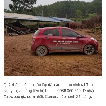
Quý khách có nhu cầu lắp đặt camera an ninh tại Thái
Nguyên, vui lòng liên hệ hotline 0986.060.540 để nhận
được báo giá sớm nhất. Camera bảo hành 24 tháng.