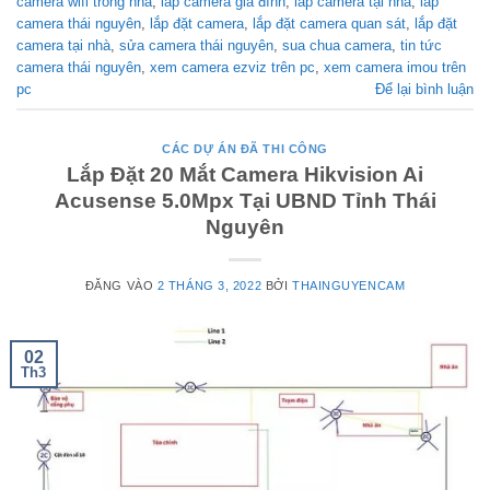
camera wifi trong nhà
,
lắp camera gia đình
,
lắp camera tại nhà
,
lắp
camera thái nguyên
,
lắp đặt camera
,
lắp đặt camera quan sát
,
lắp đặt
camera tại nhà
,
sửa camera thái nguyên
,
sua chua camera
,
tin tức
camera thái nguyên
,
xem camera ezviz trên pc
,
xem camera imou trên
pc
Để lại bình luận
CÁC DỰ ÁN ĐÃ THI CÔNG
Lắp Đặt 20 Mắt Camera Hikvision Ai
Acusense 5.0Mpx Tại UBND Tỉnh Thái
Nguyên
ĐĂNG VÀO
2 THÁNG 3, 2022
BỞI
THAINGUYENCAM
02
Th3