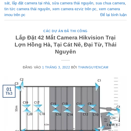
sát
,
lắp đặt camera tại nhà
,
sửa camera thái nguyên
,
sua chua camera
,
tin tức camera thái nguyên
,
xem camera ezviz trên pc
,
xem camera
imou trên pc
Để lại bình luận
CÁC DỰ ÁN ĐÃ THI CÔNG
Lắp Đặt 42 Mắt Camera Hikvision Trại
Lợn Hồng Hà, Tại Cát Nê, Đại Từ, Thái
Nguyên
ĐĂNG VÀO
1 THÁNG 3, 2022
BỞI
THAINGUYENCAM
01
Th3