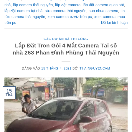
nhà
,
lắp camera thái nguyên
,
lắp đặt camera
,
lắp đặt camera quan sát
,
lắp đặt camera tại nhà
,
sửa camera thái nguyên
,
sua chua camera
,
tin
tức camera thái nguyên
,
xem camera ezviz trên pc
,
xem camera imou
trên pc
Để lại bình luận
CÁC DỰ ÁN ĐÃ THI CÔNG
Lắp Đặt Trọn Gói 4 Mắt Camera Tại số
nhà 263 Phan Đình Phùng Thái Nguyên
ĐĂNG VÀO
15 THÁNG 4, 2021
BỞI
THAINGUYENCAM
15
Th4