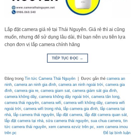
Lắp đặt camera giá rẻ tại Thái Nguyên. Giá rẻ thì ai cũng
muốn, nhưng để sử dụng lâu dài, thì bạn nên ưu tiên lựa
chọn đơn vị lắp camera chính hãng
TIẾP TỤC ĐỌC
→
Đăng trong
Tin tức Camera Thái Nguyên
|
Được gắn thẻ
camera an
ninh
,
camera an ninh gia đình
,
camera an ninh ngoài trời
,
camera gia
đình
,
camera gia re
,
camera giam sat
,
camera giám sát gia đình
,
camera không dây
,
camera không dây ngoài trời
,
camera tân long
,
camera thái nguyên
,
camera wifi
,
camera wifi không dây
,
camera wifi
ngoài trời
,
camera wifi trong nhà
,
lắp camera gia đình
,
lắp camera tại
nhà
,
lắp camera thái nguyên
,
lắp đặt camera
,
lắp đặt camera quan sát
,
lắp đặt camera tại nhà
,
sửa camera thái nguyên
,
sua chua camera
,
tin
tức camera thái nguyên
,
xem camera ezviz trên pc
,
xem camera imou
trên pc
Để lại bình luận