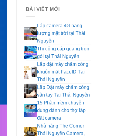
BÀI VIẾT MỚI
Lắp camera 4G năng
lượng mặt trời tại Thái
Không
Nguyên
có
Thi công cáp quang trọn
bình
luận
Không
gói tại Thái Nguyên
ở
có
Lắp đặt máy chấm công
Lắp
bình
camera
luận
khuôn mặt FaceID Tại
4G
ở
Không
Thái Nguyên
năng
Thi
có
lượng
công
Lắp Đặt máy chấm công
bình
mặt
cáp
luận
Không
vân tay Tại Thái Nguyên
trời
quang
ở
có
tại
trọn
15 Phần mềm chuyên
Lắp
bình
Thái
gói
đặt
luận
dụng dành cho thợ lắp
Nguyên
tại
máy
ở
Không
Thái
đặt camera
chấm
Lắp
có
Nguyên
công
Đặt
Nhà hàng The Corner
bình
khuôn
máy
luận
Thái Nguyên Camera,
mặt
chấm