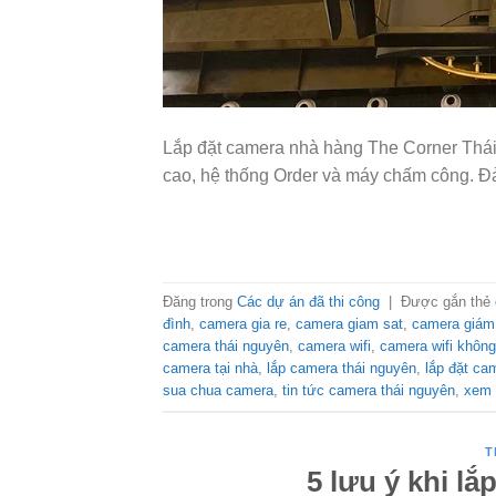
Lắp đặt camera nhà hàng The Corner Thái 
cao, hệ thống Order và máy chấm công. Đ
Đăng trong
Các dự án đã thi công
|
Được gắn thẻ
đình
,
camera gia re
,
camera giam sat
,
camera giám 
camera thái nguyên
,
camera wifi
,
camera wifi không
camera tại nhà
,
lắp camera thái nguyên
,
lắp đặt ca
sua chua camera
,
tin tức camera thái nguyên
,
xem 
T
5 lưu ý khi lắ