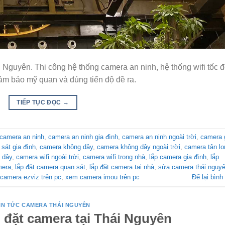
Nguyên. Thi công hệ thống camera an ninh, hệ thống wifi tốc 
ảm bảo mỹ quan và đúng tiến độ đề ra.
TIẾP TỤC ĐỌC
→
camera an ninh
,
camera an ninh gia đình
,
camera an ninh ngoài trời
,
camera 
sát gia đình
,
camera không dây
,
camera không dây ngoài trời
,
camera tân lo
 dây
,
camera wifi ngoài trời
,
camera wifi trong nhà
,
lắp camera gia đình
,
lắp
mera
,
lắp đặt camera quan sát
,
lắp đặt camera tại nhà
,
sửa camera thái nguy
camera ezviz trên pc
,
xem camera imou trên pc
Để lại bình
IN TỨC CAMERA THÁI NGUYÊN
p đặt camera tại Thái Nguyên