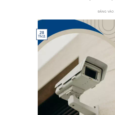
ĐĂNG VÀO
28
Th11