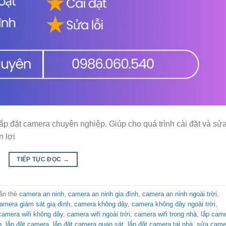
 đặt camera chuyên nghiệp. Giúp cho quá trình cài đặt và sử
 lợi
TIẾP TỤC ĐỌC
→
ắn thẻ
camera an ninh
,
camera an ninh gia đình
,
camera an ninh ngoài trời
,
amera giám sát gia đình
,
camera không dây
,
camera không dây ngoài trời
,
camera wifi không dây
,
camera wifi ngoài trời
,
camera wifi trong nhà
,
lắp cam
n
,
lắp đặt camera
,
lắp đặt camera quan sát
,
lắp đặt camera tại nhà
,
sửa came