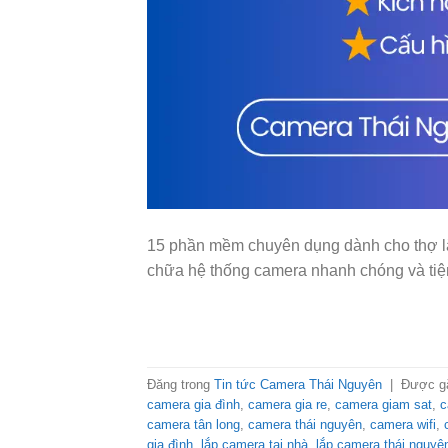
15 phần mềm chuyên dụng dành cho thợ lắp
chữa hệ thống camera nhanh chóng và tiện
Đăng trong
Tin tức Camera Thái Nguyên
|
Được g
camera gia đình
,
camera gia re
,
camera giam sat
,
c
camera tân long
,
camera thái nguyên
,
camera wifi
,
gia đình
,
lắp camera tại nhà
,
lắp camera thái nguyê