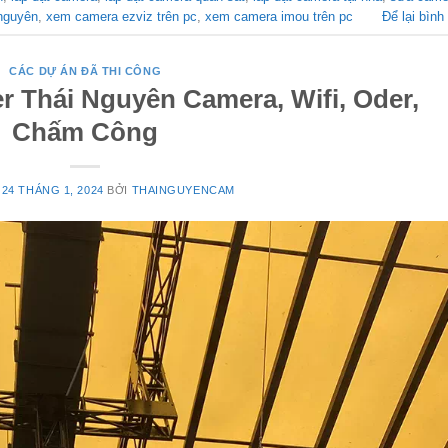
 nguyên
,
xem camera ezviz trên pc
,
xem camera imou trên pc
Để lại bình
CÁC DỰ ÁN ĐÃ THI CÔNG
r Thái Nguyên Camera, Wifi, Oder,
Chấm Công
O
24 THÁNG 1, 2024
BỞI
THAINGUYENCAM