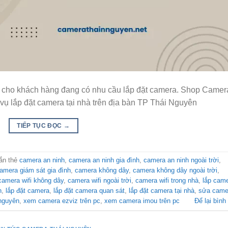
ên cho khách hàng đang có nhu cầu lắp đặt camera. Shop Camer
ụ lắp đặt camera tại nhà trên địa bàn TP Thái Nguyên
TIẾP TỤC ĐỌC
→
ắn thẻ
camera an ninh
,
camera an ninh gia đình
,
camera an ninh ngoài trời
,
amera giám sát gia đình
,
camera không dây
,
camera không dây ngoài trời
,
camera wifi không dây
,
camera wifi ngoài trời
,
camera wifi trong nhà
,
lắp cam
n
,
lắp đặt camera
,
lắp đặt camera quan sát
,
lắp đặt camera tại nhà
,
sửa came
 nguyên
,
xem camera ezviz trên pc
,
xem camera imou trên pc
Để lại bình