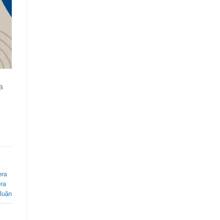
a
era
ra
 luận