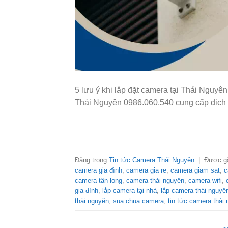
5 lưu ý khi lắp đặt camera tại Thái Nguy
Thái Nguyên 0986.060.540 cung cấp dịch v
Đăng trong
Tin tức Camera Thái Nguyên
|
Được g
camera gia đình
,
camera gia re
,
camera giam sat
,
c
camera tân long
,
camera thái nguyên
,
camera wifi
,
gia đình
,
lắp camera tại nhà
,
lắp camera thái nguyê
thái nguyên
,
sua chua camera
,
tin tức camera thái