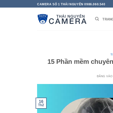
Bỏ
CAMERA SỐ 1 THÁI NGUYÊN 0986.060.540
qua
nội
TRAN
dung
T
15 Phần mềm chuyên 
ĐĂNG VÀ
16
Th2