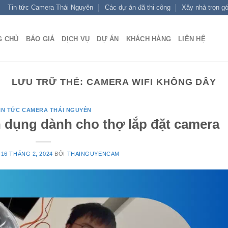
Tin tức Camera Thái Nguyên
Các dự án đã thi công
Xây nhà trọn gó
G CHỦ
BÁO GIÁ
DỊCH VỤ
DỰ ÁN
KHÁCH HÀNG
LIÊN HỆ
LƯU TRỮ THẺ:
CAMERA WIFI KHÔNG DÂY
IN TỨC CAMERA THÁI NGUYÊN
dụng dành cho thợ lắp đặt camera
O
16 THÁNG 2, 2024
BỞI
THAINGUYENCAM