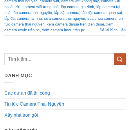
camera thái nguyên
,
camera wifi
,
camera wifi không dây
,
camera wifi
ngoài trời
,
camera wifi trong nhà
,
lắp camera gia đình
,
lắp camera tại
nhà
,
lắp camera thái nguyên
,
lắp đặt camera
,
lắp đặt camera quan sát
,
lắp đặt camera tại nhà
,
sửa camera thái nguyên
,
sua chua camera
,
tin
tức camera thái nguyên
,
xem camera dahua trên điện thoại
,
xem
camera ezviz trên pc
,
xem camera imou trên pc
Để lại bình luận
DANH MỤC
Các dự án đã thi công
Tin tức Camera Thái Nguyên
Xây nhà trọn gói