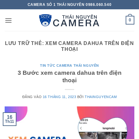
Bỏ
CAMERA SỐ 1 THÁI NGUYÊN 0986.060.540
qua
nội
0
dung
LƯU TRỮ THẺ:
XEM CAMERA DAHUA TRÊN ĐIỆN
THOẠI
TIN TỨC CAMERA THÁI NGUYÊN
3 Bước xem camera dahua trên điện
thoại
ĐĂNG VÀO
16 THÁNG 11, 2023
BỞI
THAINGUYENCAM
16
Th11