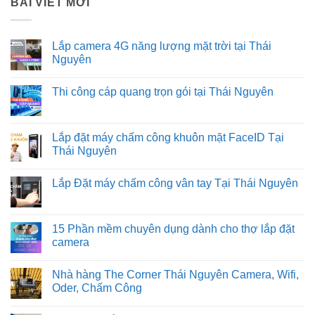
BÀI VIẾT MỚI
Lắp camera 4G năng lượng mặt trời tại Thái
Nguyên
Không
có
Thi công cáp quang trọn gói tại Thái Nguyên
bình
luận
Không
ở
có
Lắp
bình
camera
luận
Lắp đặt máy chấm công khuôn mặt FaceID Tại
4G
ở
năng
Thái Nguyên
Thi
lượng
công
mặt
Không
cáp
trời
có
quang
Lắp Đặt máy chấm công vân tay Tại Thái Nguyên
tại
bình
trọn
Thái
luận
gói
Không
Nguyên
ở
tại
có
Lắp
Thái
bình
đặt
Nguyên
luận
15 Phần mềm chuyên dụng dành cho thợ lắp đặt
máy
ở
chấm
camera
Lắp
công
Đặt
khuôn
Không
máy
mặt
có
chấm
Nhà hàng The Corner Thái Nguyên Camera, Wifi,
FaceID
bình
công
Tại
luận
Oder, Chấm Công
vân
Thái
ở
tay
Nguyên
15
Không
Tại
Phần
có