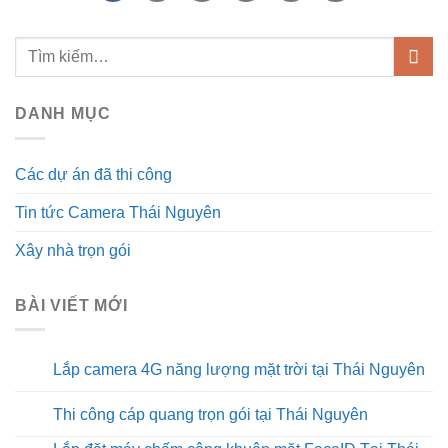
DANH MỤC
Các dự án đã thi công
Tin tức Camera Thái Nguyên
Xây nhà trọn gói
BÀI VIẾT MỚI
Khô
Lắp camera 4G năng lượng mặt trời tại Thái Nguyên
có
bình
Không
Thi công cáp quang trọn gói tại Thái Nguyên
luận
có
ở
bình