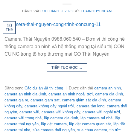
ĐĂNG VÀO
10 THÁNG 9, 2023
BỞI
THAINGUYENCAM
10
Th9
Camera Thái Nguyên 0986.060.540 – Đơn vị thi công hệ
thống camera an ninh và hệ thống mạng tại siêu thị CON
CƯNG trong tổ hợp thương mại GO Thái Nguyên
TIẾP TỤC ĐỌC
→
Đăng trong
Các dự án đã thi công
|
Được gắn thẻ
camera an ninh
,
camera an ninh gia đình
,
camera an ninh ngoài trời
,
camera gia đình
,
camera gia re
,
camera giam sat
,
camera giám sát gia đình
,
camera
không dây
,
camera không dây ngoài trời
,
camera tân long
,
camera thái
nguyên
,
camera wifi
,
camera wifi không dây
,
camera wifi ngoài trời
,
camera wifi trong nhà
,
lắp camera gia đình
,
lắp camera tại nhà
,
lắp
camera thái nguyên
,
lắp đặt camera
,
lắp đặt camera quan sát
,
lắp đặt
camera tại nhà
,
sửa camera thái nguyên
,
sua chua camera
,
tin tức