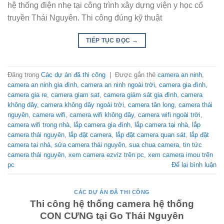
hệ thống điện nhẹ tại công trình xây dựng viện y học cổ
truyền Thái Nguyên. Thi công đúng kỹ thuật
TIẾP TỤC ĐỌC
→
Đăng trong
Các dự án đã thi công
|
Được gắn thẻ
camera an ninh
,
camera an ninh gia đình
,
camera an ninh ngoài trời
,
camera gia đình
,
camera gia re
,
camera giam sat
,
camera giám sát gia đình
,
camera
không dây
,
camera không dây ngoài trời
,
camera tân long
,
camera thái
nguyên
,
camera wifi
,
camera wifi không dây
,
camera wifi ngoài trời
,
camera wifi trong nhà
,
lắp camera gia đình
,
lắp camera tại nhà
,
lắp
camera thái nguyên
,
lắp đặt camera
,
lắp đặt camera quan sát
,
lắp đặt
camera tại nhà
,
sửa camera thái nguyên
,
sua chua camera
,
tin tức
camera thái nguyên
,
xem camera ezviz trên pc
,
xem camera imou trên
pc
Để lại bình luận
CÁC DỰ ÁN ĐÃ THI CÔNG
Thi công hệ thống camera hệ thống
CON CƯNG tại Go Thái Nguyên