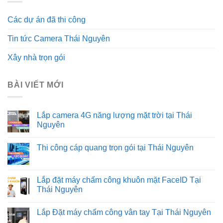
Các dự án đã thi công
Tin tức Camera Thái Nguyên
Xây nhà trọn gói
BÀI VIẾT MỚI
Lắp camera 4G năng lượng mặt trời tại Thái
Nguyên
Không
có
Thi công cáp quang trọn gói tại Thái Nguyên
bình
luận
Không
ở
có
Lắp
bình
camera
luận
Lắp đặt máy chấm công khuôn mặt FaceID Tại
4G
ở
năng
Thái Nguyên
Thi
lượng
công
mặt
Không
cáp
trời
có
quang
Lắp Đặt máy chấm công vân tay Tại Thái Nguyên
tại
bình
trọn
Thái
luận
gói
Không