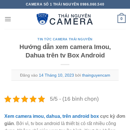
Bỏ
CAMERA SỐ 1 THÁI NGUYÊN 0986.060.540
qua
nội
0
dung
TIN TỨC CAMERA THÁI NGUYÊN
Hướng dẫn xem camera Imou,
Dahua trên tv Box Android
Đăng vào
14 Tháng 10, 2023
bởi
thainguyencam
5/5 - (16 bình chọn)
Xem camera imou, dahua, trên android box
cực kỳ đơn
giản
. Bởi vì, tv box android là thiết bị có rất nhiều công