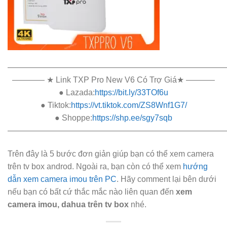
———————————————————————————
———— ★ Link TXP Pro New V6 Có Trợ Giá★ ———–
● Lazada:
https://bit.ly/33TOf6u
● Tiktok:
https://vt.tiktok.com/ZS8Wnf1G7/
● Shoppe:
https://shp.ee/sgy7sqb
———————————————————————————
Trên đây là 5 bước đơn giản giúp bạn có thể xem camera
trên tv box androd. Ngoài ra, bạn còn có thể xem
hướng
dẫn xem camera imou trên PC
. Hãy comment lại bên dưới
nếu bạn có bất cứ thắc mắc nào liên quan đến
xem
camera imou, dahua trên tv box
nhé.