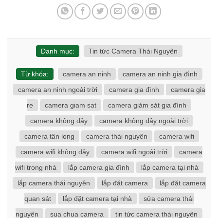
Danh mục:
Tin tức Camera Thái Nguyên
Từ khóa:
camera an ninh
camera an ninh gia đình
camera an ninh ngoài trời
camera gia đình
camera gia
re
camera giam sat
camera giám sát gia đình
camera không dây
camera không dây ngoài trời
camera tân long
camera thái nguyên
camera wifi
camera wifi không dây
camera wifi ngoài trời
camera
wifi trong nhà
lắp camera gia đình
lắp camera tại nhà
lắp camera thái nguyên
lắp đặt camera
lắp đặt camera
quan sát
lắp đặt camera tại nhà
sửa camera thái
nguyên
sua chua camera
tin tức camera thái nguyên