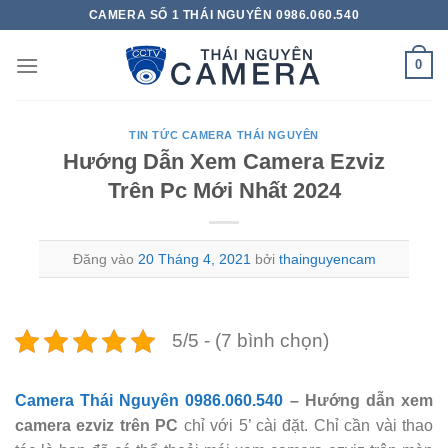
Bỏ
CAMERA SỐ 1 THÁI NGUYÊN 0986.060.540
qua
nội
0
dung
TIN TỨC CAMERA THÁI NGUYÊN
Hướng Dẫn Xem Camera Ezviz
Trên Pc Mới Nhất 2024
Đăng vào
20 Tháng 4, 2021
bởi
thainguyencam
5/5 - (7 bình chọn)
Camera Thái Nguyên 0986.060.540
– Hướng dẫn xem
camera ezviz trên PC
chỉ với 5’ cài đặt. Chỉ cần vài thao