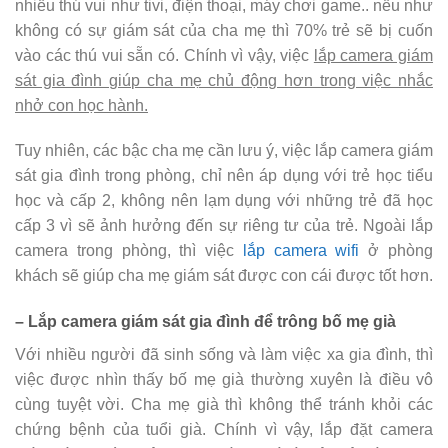
nhiều thú vui như tivi, điện thoại, máy chơi game.. nếu như
không có sự giám sát của cha mẹ thì 70% trẻ sẽ bị cuốn
vào các thú vui sẵn có. Chính vì vậy, việc
lắp camera giám
sát gia đình giúp cha mẹ chủ động hơn trong việc nhắc
nhở con học hành.
Tuy nhiên, các bậc cha mẹ cần lưu ý, việc lắp camera giám
sát gia đình trong phòng, chỉ nên áp dụng với trẻ học tiểu
học và cấp 2, không nên lạm dụng với những trẻ đã học
cấp 3 vì sẽ ảnh hưởng đến sự riêng tư của trẻ. Ngoài lắp
camera trong phòng, thì việc
lắp camera wifi
ở phòng
khách sẽ giúp cha mẹ giám sát được con cái được tốt hơn.
– Lắp camera giám sát gia đình để trông bố mẹ già
Với nhiều người đã sinh sống và làm việc xa gia đình, thì
việc được nhìn thấy bố mẹ già thường xuyên là điều vô
cùng tuyệt vời. Cha mẹ già thì không thể tránh khỏi các
chứng bệnh của tuổi già. Chính vì vậy, lắp đặt camera