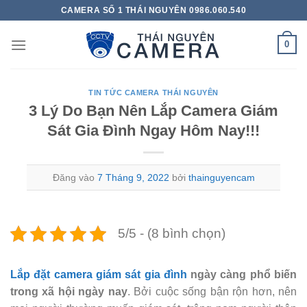
Bỏ
CAMERA SỐ 1 THÁI NGUYÊN 0986.060.540
qua
nội
0
dung
TIN TỨC CAMERA THÁI NGUYÊN
3 Lý Do Bạn Nên Lắp Camera Giám
Sát Gia Đình Ngay Hôm Nay!!!
Đăng vào
7 Tháng 9, 2022
bởi
thainguyencam
5/5 - (8 bình chọn)
Lắp đặt camera giám sát gia đình
ngày càng phổ biến
trong xã hội ngày nay
. Bởi cuộc sống bận rộn hơn, nên