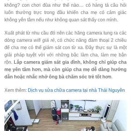
không? con chơi đùa như thế nào… có hàng tá câu hỏi
luôn thường trực trong đầu khiến cha mẹ có cảm giác
không yên tâm nếu như không quan sát thấy con mình.
Xuất phát từ nhu cầu đó nên các hãng camera tung ra các
dòng
camera wifi giá rẻ
, có chức năng đàm thoại 2 chiều
để cha mẹ có thể giám sát con từ xa. Đây thực sự là một
giải pháp tuyệt vời với những bậc làm cha, làm mẹ bận
rộn.
Lắp camera giám sát gia đình, không chỉ giúp cha
mẹ yên tâm hơn, mà còn giúp cha mẹ dễ dàng hướng
dẫn hoặc nhắc nhở ông bà chăm sóc trẻ tốt hơn
.
Xem thêm:
Dịch vụ sửa chữa camera tại nhà Thái Nguyên