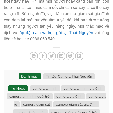
hội ngày nay
. Khi mà mọi người ngày càng bận rộn, con
trẻ ở nhà lại có nhiều cám dỗ, chỉ cần sơ xẩy là có thể xảy
ra sự cố. Bên cạnh đó, việc lắp camera giám sát gia đình
còn đem lại một sự yên tâm tuyệt đối khi bạn được trông
thấy những người tân yêu hàng ngày. Mọi thắc mắc về
dịch vụ
lắp đặt camera trọn gói tại Thái Nguyên
vui lòng
liên hệ hotline 0986.060.540
Danh mục:
Tin tức Camera Thái Nguyên
Từ khóa:
camera an ninh
camera an ninh gia đình
camera an ninh ngoài trời
camera gia đình
camera gia
re
camera giam sat
camera giám sát gia đình
camera không dây
camera không dây ngoài trời