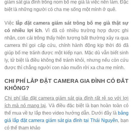
giám sát gia đình trông nom bố mẹ già là việc nên làm. Đặc
biệt là những người có cha mẹ sống một mình ở quê.
Việc
lắp đặt camera giám sát trông bố mẹ già thật sự
có nhiều lợi ích
. Vì đã có nhiều trường hợp được ghi
nhận, con cái trông thấy hiện tượng bất thường xảy ra qua
camera thì gọi cấp cứu, chính hành động kịp thời đó đã
giúp bố mẹ tránh được một kiếp nạn. Mặc dù vẫn biết sinh
ly, tử biệt là điều không thể tránh khỏi, nhưng nếu còn cứu
được thì chẳng người con nào muốn rời xa cha mẹ mình.
CHI PHÍ LẮP ĐẶT CAMERA GIA ĐÌNH CÓ ĐẮT
KHÔNG?
Chi phí lắp đặt camera giám sát gia đình rất rẻ so với lợi
ích mà nó mang lại
. Và điều đặc biệt là bạn hoàn toàn có
thể mua về tự lắp theo video hướng dẫn. Dưới đây là
bảng
giá lắp đặt camera giám sát gia đình tại Thái Nguyên
, bạn
có thể tham khảo