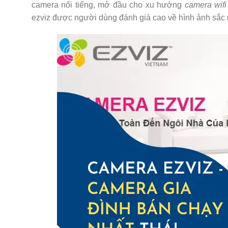
camera nổi tiếng, mở đầu cho xu hướng
camera wifi
ezviz được người dùng đánh giá cao về hình ảnh sắc n