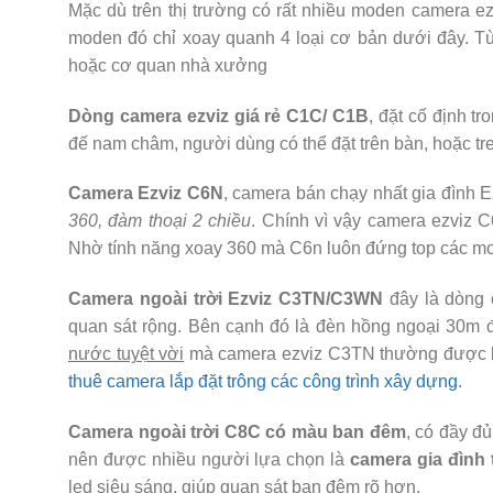
Mặc dù trên thị trường có rất nhiều moden camera e
moden đó chỉ xoay quanh 4 loại cơ bản dưới đây. Tù
hoặc cơ quan nhà xưởng
Dòng camera ezviz giá rẻ C1C/ C1B
, đặt cố định t
đế nam châm, người dùng có thể đặt trên bàn, hoặc tr
Camera Ezviz C6N
, camera bán chạy nhất gia đình 
360, đàm thoại 2 chiều
. Chính vì vậy camera ezviz C
Nhờ tính năng xoay 360 mà C6n luôn đứng top các mo
Camera ngoài trời Ezviz C3TN/C3WN
đây là dòng c
quan sát rộng. Bên cạnh đó là đèn hồng ngoại 30m 
nước tuyệt vời
mà camera ezviz C3TN thường được lắ
thuê camera lắp đặt trông các công trình xây dựng
.
Camera ngoài trời C8C có màu ban đêm
, có đầy đ
nên được nhiều người lựa chọn là
camera gia đình 
led siêu sáng, giúp quan sát ban đêm rõ hơn.