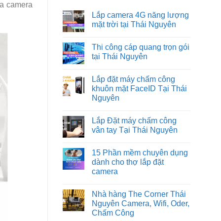
ủa camera
Lắp camera 4G năng lượng
mặt trời tại Thái Nguyên
Không
có
Thi công cáp quang trọn gói
bình
luận
tại Thái Nguyên
ở
Lắp
Không
camera
có
Lắp đặt máy chấm công
4G
bình
năng
luận
khuôn mặt FaceID Tại Thái
lượng
ở
Nguyên
mặt
Thi
trời
công
Không
tại
cáp
có
Thái
quang
Lắp Đặt máy chấm công
bình
Nguyên
trọn
luận
vân tay Tại Thái Nguyên
gói
ở
tại
Lắp
Không
Thái
đặt
có
Nguyên
15 Phần mềm chuyên dụng
máy
bình
chấm
luận
dành cho thợ lắp đặt
công
ở
camera
khuôn
Lắp
mặt
Đặt
Không
FaceID
máy
có
Tại
chấm
Nhà hàng The Corner Thái
bình
Thái
công
luận
Nguyên Camera, Wifi, Oder,
Nguyên
vân
ở
tay
Chấm Công
15
Tại
Phần