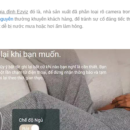
gia đình Ezviz
đó là, nhà sản xuất đã phân loại rõ camera tro
nguyên
thường khuyên khách hàng, để tránh sự cố đáng tiếc th
rất dễ bị nước mưa hoặc hơi ẩm làm hỏng.