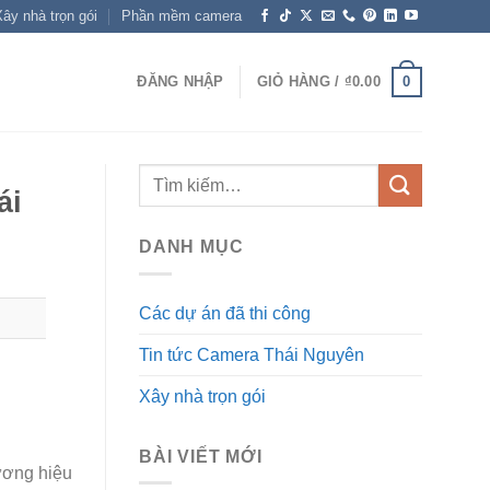
ây nhà trọn gói
Phần mềm camera
0
ĐĂNG NHẬP
GIỎ HÀNG /
₫
0.00
ái
DANH MỤC
Các dự án đã thi công
Tin tức Camera Thái Nguyên
Xây nhà trọn gói
BÀI VIẾT MỚI
hương hiệu