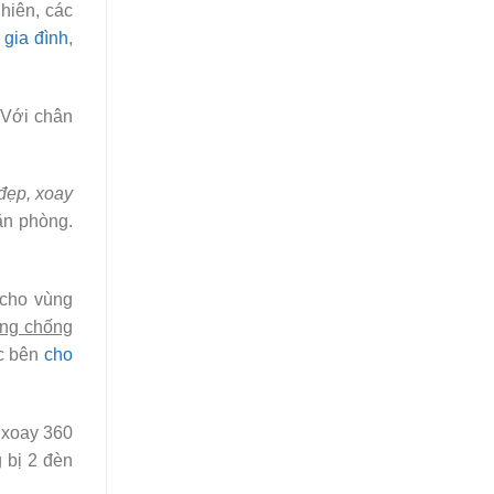
hiên, các
 gia đình
,
. Với chân
đẹp, xoay
ăn phòng.
 cho vùng
ng chống
ác bên
cho
 xoay 360
 bị 2 đèn