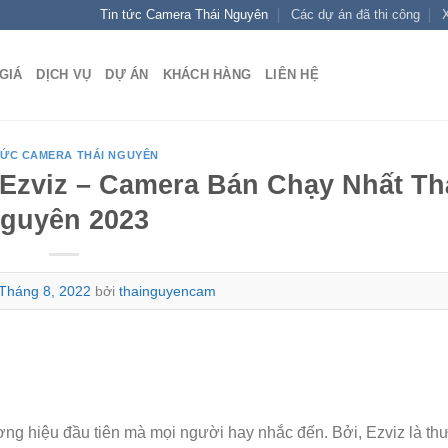
Tin tức Camera Thái Nguyên
Các dự án đã thi công
X
GIÁ
DỊCH VỤ
DỰ ÁN
KHÁCH HÀNG
LIÊN HỆ
TỨC CAMERA THÁI NGUYÊN
 Ezviz – Camera Bán Chạy Nhất Th
guyên 2023
Tháng 8, 2022
bởi
thainguyencam
ương hiệu đầu tiên mà mọi người hay nhắc đến. Bởi, Ezviz là t