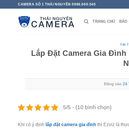
Bỏ
CAMERA SỐ 1 THÁI NGUYÊN 0986.060.540
qua
nội
TRANG CHỦ
BÁO 
dung
TIN 
Lắp Đặt Camera Gia Đình
N
Đăng vào
24 
5/5 - (10 bình chọn)
Khi có ý định
lắp đặt camera gia đình
thì Ezviz là th