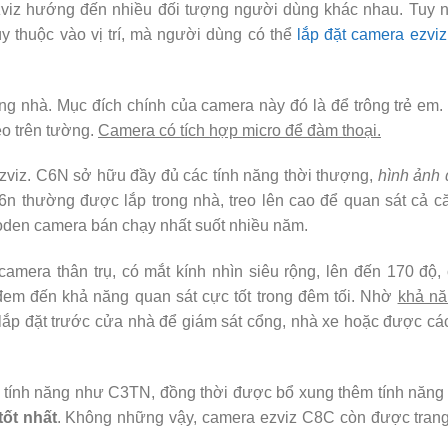
zviz hướng đến nhiều đối tượng người dùng khác nhau. Tuy n
y thuộc vào vị trí, mà người dùng có thể
lắp đặt camera ezviz
rong nhà. Mục đích chính của camera này đó là để trông trẻ em
eo trên tường.
Camera có tích hợp micro để đàm thoại.
Ezviz. C6N sở hữu đầy đủ các tính năng thời thượng,
hình ảnh 
6n thường được lắp trong nhà, treo lên cao để quan sát cả c
den camera bán chạy nhất suốt nhiều năm.
amera thân trụ, có mắt kính nhìn siêu rộng, lên đến 170 độ,
đem đến khả năng quan sát cực tốt trong đêm tối. Nhờ
khả nă
p đặt trước cửa nhà để giám sát cổng, nhà xe hoặc được c
ủ tính năng như C3TN, đồng thời được bổ xung thêm tính năng
tốt nhất
. Không những vậy, camera ezviz C8C còn được trang